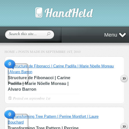
Menu
HOME
»
POSTS MADE IN SEPTEMBRE 1ST, 2010
0
Structure de Fibonacci | Carine
Padilla | Marie Nöelle Moreau |
Alvaro Barron
Posted on
septembre 1st
0
Transforming Tree Pattern | Perrine