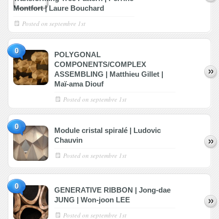
Montfort | Laure Bouchard
Posted on
septembre 1st
0
POLYGONAL
COMPONENTS/COMPLEX
ASSEMBLING | Matthieu Gillet |
Maï-ama Diouf
Posted on
septembre 1st
0
Module cristal spiralé | Ludovic
Chauvin
Posted on
septembre 1st
0
GENERATIVE RIBBON | Jong-dae
JUNG | Won-joon LEE
Posted on
septembre 1st