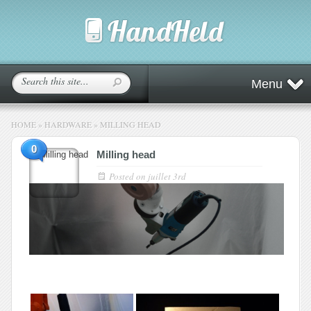
Menu
HOME
»
HARDWARE
»
MILLING HEAD
0
Milling head
Posted on
juillet 3rd