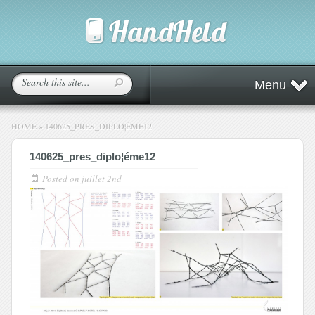
Menu
HOME
»
140625_PRES_DIPLO¦ÉME12
140625_pres_diplo¦éme12
Posted on
juillet 2nd