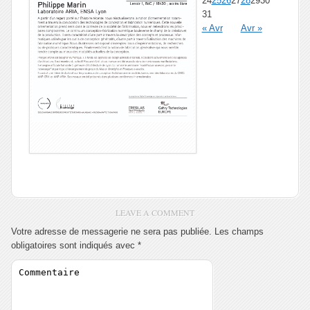
24
25
26
27
28
29
30
31
« Avr
Avr »
LEAVE A COMMENT
Votre adresse de messagerie ne sera pas publiée.
Les champs
obligatoires sont indiqués avec
*