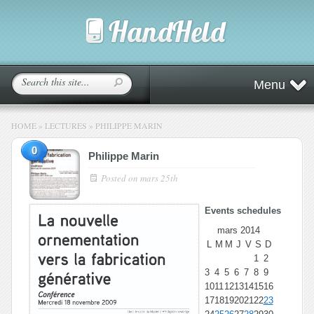
Menu
HOME
»
LECTURES
»
PHILIPPE MARIN
0
Philippe Marin
Posted on
mars 25th
Events schedules
mars 2014
L
M
M
J
V
S
D
1
2
3
4
5
6
7
8
9
10
11
12
13
14
15
16
17
18
19
20
21
22
23