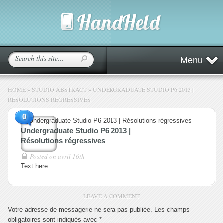
Menu
HOME
»
STUDIO ABSTRACT
»
UNDERGRADUATE STUDIO P6 2013 |
RÉSOLUTIONS RÉGRESSIVES
0
Undergraduate Studio P6 2013 |
Résolutions régressives
Posted on
avril 16th
Text here
LEAVE A COMMENT
Votre adresse de messagerie ne sera pas publiée.
Les champs
obligatoires sont indiqués avec
*