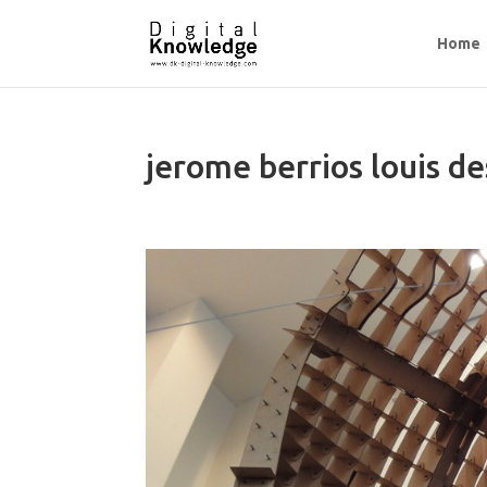
Home
jerome berrios louis d