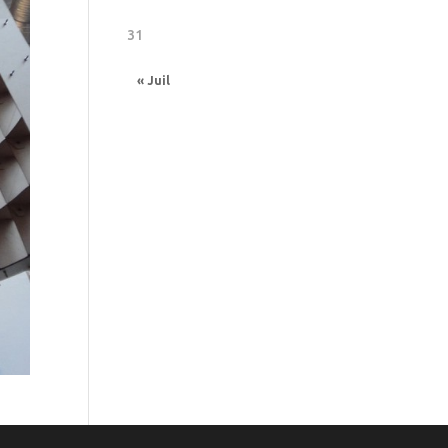
31
« Juil